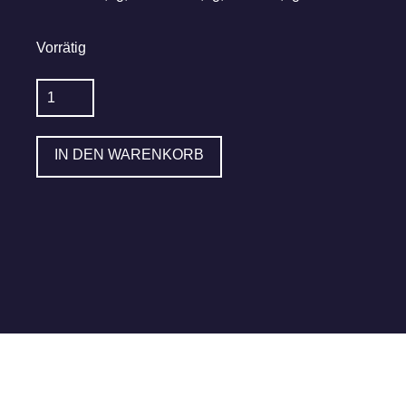
Vorrätig
KIRNER
Bieressig
250
IN DEN WARENKORB
ml
mit
Landbier
hell
Menge