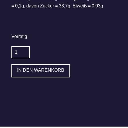
= 0,1g, davon Zucker = 33,7g, Eiweiß = 0,03g
Vorrätig
KIRNER
Balsamicoessig
250
IN DEN WARENKORB
ml
mit
Landbier
dunkel
Menge