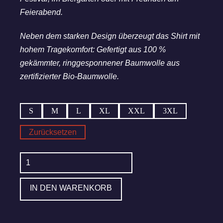
Feierabend.
Neben dem starken Design überzeugt das Shirt mit
hohem Tragekomfort: Gefertigt aus 100 %
gekämmter, ringgesponnener Baumwolle aus
zertifizierter Bio-Baumwolle.
S
M
L
XL
XXL
3XL
Zurücksetzen
KIRNER
Dosenbier
T-
IN DEN WARENKORB
Shirt
Menge