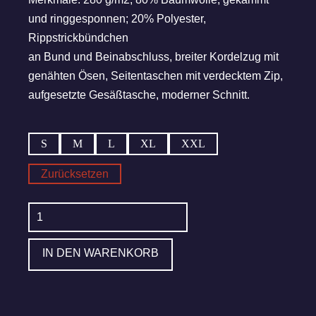
und ringgesponnen; 20% Polyester,
Rippstrickbündchen
an Bund und Beinabschluss, breiter Kordelzug mit
genähten Ösen, Seitentaschen mit verdecktem Zip,
aufgesetzte Gesäßtasche, moderner Schnitt.
S
M
L
XL
XXL
Zurücksetzen
KIRNER
Jogginghose
Menge
IN DEN WARENKORB