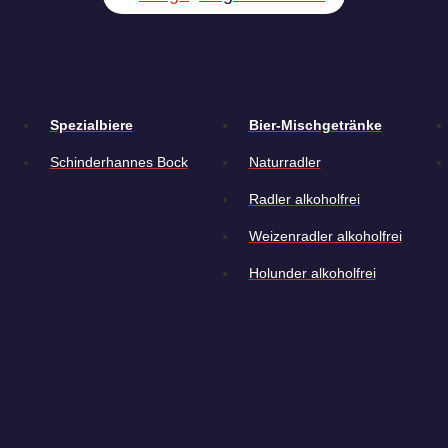
Spezialbiere
Bier-Mischgetränke
Schinder­hannes Bock
Natur­radler
Radler alkoholfrei
Weizen­radler alkoholfrei
Holunder alkoholfrei